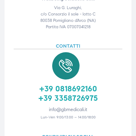
Via G. Luraghi,
c/o Consorzio il sole - lotto C
80038 Pomigliano d'Arco (NA)
Partita IVA 07007041218
CONTATTI
+39 0818692160
+39 3358726975
info@gbmedicali.it
Lun-Ven 9:00/13:00 – 14:00/18:00