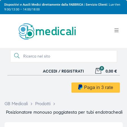
Dispositivi e Ausili Medici direttamente dalla FABBRICA | Servizio Clienti:
Lun-Ven
9:00/13:00 – 14:00/18:00
0
ACCEDI / REGISTRATI
0,00 €
gio
gio
GB Medicali
>
Prodotti
>
Posizionatore monouso poggiatesta per tubi endotracheali