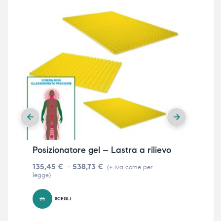
Posizionatore gel – Lastra a rilievo
Po
sem
135,45
€
-
538,73
€
(+ iva come per
legge)
24
SCEGLI