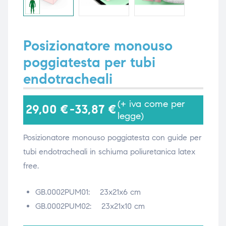
i,
i,
Posizionatore monouso
poggiatesta per tubi
endotracheali
(+ iva come per
29,00
€
-
33,87
€
legge)
Posizionatore monouso poggiatesta con guide per
tubi endotracheali in schiuma poliuretanica latex
free.
GB.0002PUM01: 23x21x6 cm
GB.0002PUM02: 23x21x10 cm