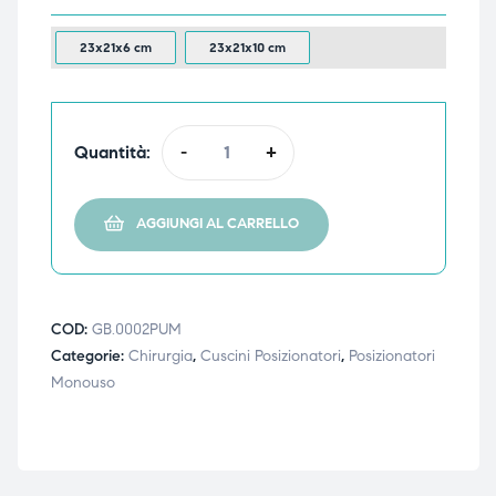
ubito
ubito
23x21x6 cm
23x21x10 cm
Quantità:
-
+
AGGIUNGI AL CARRELLO
COD:
GB.0002PUM
Categorie:
Chirurgia
,
Cuscini Posizionatori
,
Posizionatori
Monouso