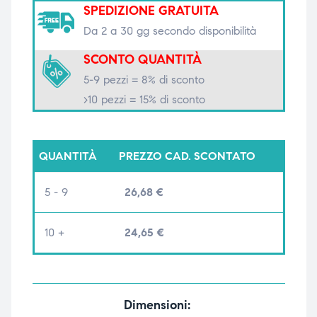
SPEDIZIONE GRATUITA
triche
triche
Da 2 a 30 gg secondo disponibilità
triche
triche
SCONTO QUANTITÀ
5-9 pezzi = 8% di sconto
>10 pezzi = 15% di sconto
he
he
he
he
QUANTITÀ
PREZZO CAD. SCONTATO
5 - 9
26,68
€
apia e
apia e
10 +
24,65
€
Dimensioni