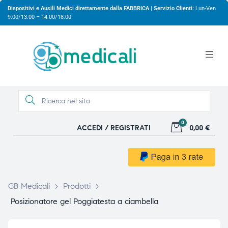
Dispositivi e Ausili Medici direttamente dalla FABBRICA | Servizio Clienti:
Lun-Ven
9:00/13:00 – 14:00/18:00
0
ACCEDI / REGISTRATI
0,00 €
gio
gio
GB Medicali
>
Prodotti
>
Posizionatore gel Poggiatesta a ciambella