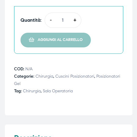
ubito
ubito
Quantità:
-
+
AGGIUNGI AL CARRELLO
COD:
N/A
Categorie:
Chirurgia
,
Cuscini Posizionatori
,
Posizionatori
Gel
Tag:
Chirurgia
,
Sala Operatoria