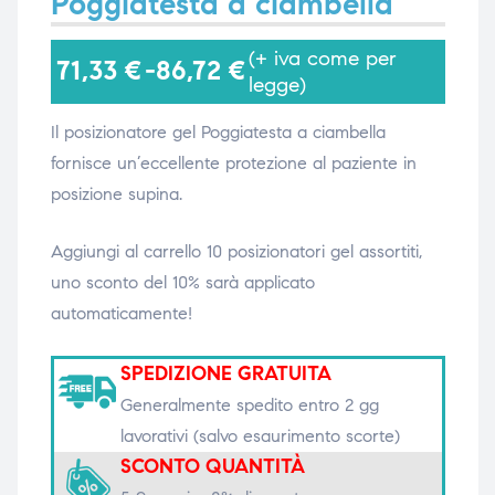
Poggiatesta a ciambella
(+ iva come per
71,33
€
-
86,72
€
i,
i,
legge)
Il p
osizionatore gel Poggiatesta a ciambella
fornisce un’eccellente protezione al paziente in
posizione supina.
Aggiungi al carrello 10 posizionatori gel assortiti,
uno sconto del 10% sarà applicato
automaticamente!
SPEDIZIONE GRATUITA
Generalmente spedito entro 2 gg
lavorativi (salvo esaurimento scorte)
SCONTO QUANTITÀ