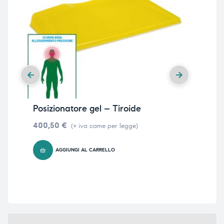
Posizionatore gel – Tiroide
Pos
La
400,50
€
(+ iva come per legge)
42
AGGIUNGI AL CARRELLO