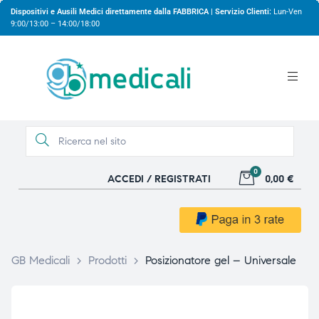
Dispositivi e Ausili Medici direttamente dalla FABBRICA | Servizio Clienti:
Lun-Ven
9:00/13:00 – 14:00/18:00
0
ACCEDI / REGISTRATI
0,00 €
gio
gio
GB Medicali
>
Prodotti
>
Posizionatore gel – Universale