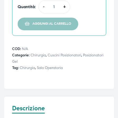
Quantità:
-
+
ubito
ubito
AGGIUNGI AL CARRELLO
COD:
N/A
Categorie:
Chirurgia
,
Cuscini Posizionatori
,
Posizionatori
Gel
Tag:
Chirurgia
,
Sala Operatoria
Descrizione