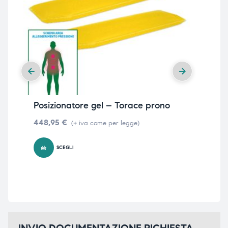
Posizionatore gel – Torace prono
Po
gom
448,95
€
(+ iva come per legge)
23,
SCEGLI