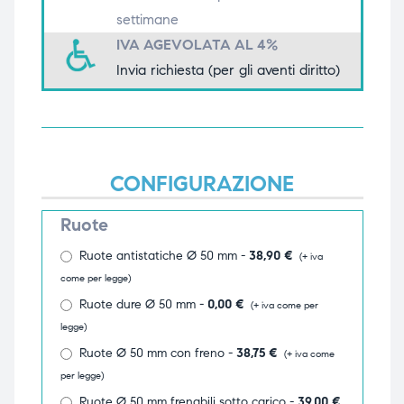
settimane
triche
triche
IVA AGEVOLATA AL 4%
triche
triche
Invia richiesta (per gli aventi diritto)
he
he
CONFIGURAZIONE
he
he
Ruote
Ruote antistatiche Ø 50 mm -
38,90
€
(+ iva
apia e
apia e
come per legge)
Ruote dure Ø 50 mm -
0,00
€
(+ iva come per
legge)
Ruote Ø 50 mm con freno -
38,75
€
(+ iva come
per legge)
Ruote Ø 50 mm frenabili sotto carico -
39,00
€