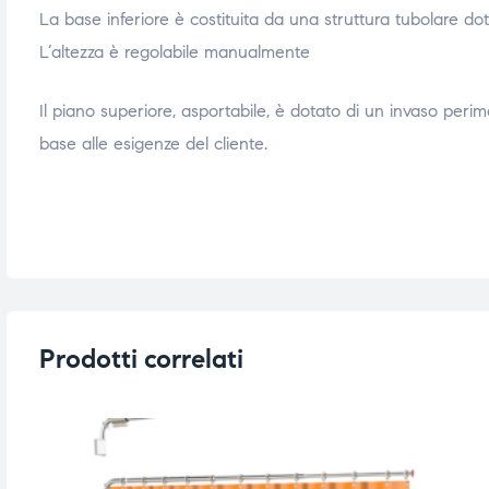
La base inferiore è costituita da una struttura tubolare dot
triche
triche
L’altezza è regolabile manualmente
triche
triche
Il piano superiore, asportabile, è dotato di un invaso peri
base alle esigenze del cliente.
he
he
he
he
apia e
apia e
Prodotti correlati