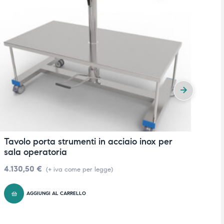
Tavolo porta strumenti in acciaio inox per
Ca
sala operatoria
1
4.130,50
€
6
(+ iva come per legge)
AGGIUNGI AL CARRELLO