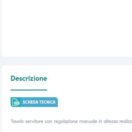
i,
i,
Descrizione
Tavolo servitore con regolazione manuale in altezza realizza