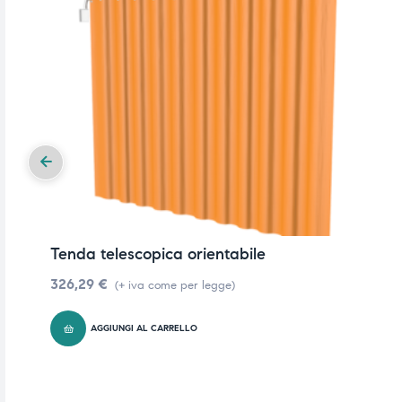
ubito
ubito
Tenda telescopica orientabile
326,29
€
(+ iva come per legge)
AGGIUNGI AL CARRELLO