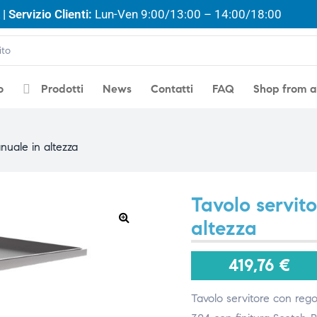
| Servizio Clienti:
Lun-Ven 9:00/13:00 – 14:00/18:00
o
Prodotti
News
Contatti
FAQ
Shop from 
nuale in altezza
Tavolo servit
altezza
🔍
419,76
€
Tavolo servitore con rego