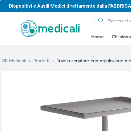
Dispositivi e Ausili Medici direttamente dalla FABBRICA 
Home
Chi siam
GB Medicali
>
Prodotti
>
Tavolo servitore con regolazione ma
gio
gio