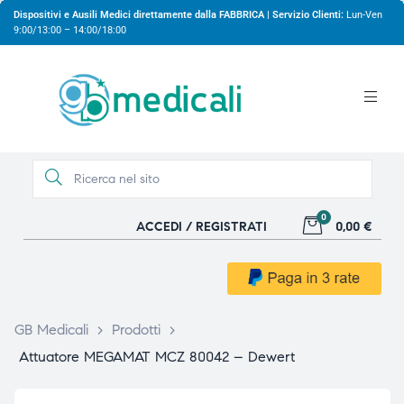
Dispositivi e Ausili Medici direttamente dalla FABBRICA | Servizio Clienti:
Lun-Ven
9:00/13:00 – 14:00/18:00
0
ACCEDI / REGISTRATI
0,00 €
gio
gio
GB Medicali
>
Prodotti
>
Attuatore MEGAMAT MCZ 80042 – Dewert