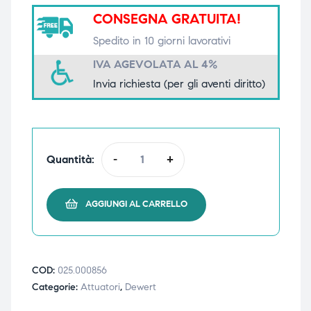
CONSEGNA GRATUITA!
triche
triche
Spedito in 10 giorni lavorativi
triche
triche
IVA AGEVOLATA AL 4%
Invia richiesta (per gli aventi diritto)
he
he
he
he
Quantità:
-
+
AGGIUNGI AL CARRELLO
apia e
apia e
COD:
025.000856
Categorie:
Attuatori
,
Dewert