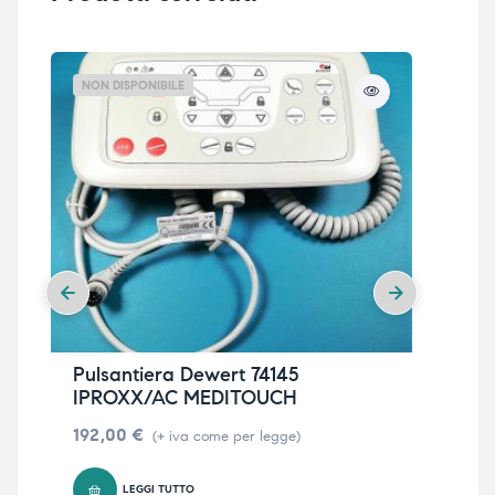
NON DISPONIBILE
Pulsantiera Dewert 74145
Pu
IPROXX/AC MEDITOUCH
– 
192,00
€
14
(+ iva come per legge)
LEGGI TUTTO