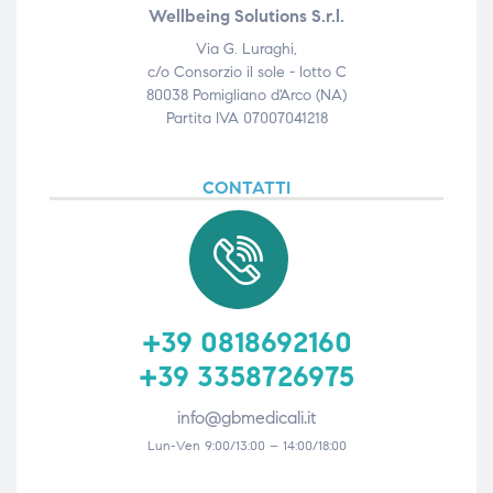
Wellbeing Solutions S.r.l.
Via G. Luraghi,
c/o Consorzio il sole - lotto C
80038 Pomigliano d'Arco (NA)
Partita IVA 07007041218
CONTATTI
+39 0818692160
+39 3358726975
info@gbmedicali.it
Lun-Ven 9:00/13:00 – 14:00/18:00