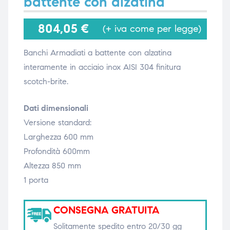
battente con alzatina
804,05
€
(+ iva come per legge)
i,
i,
Banchi Armadiati a battente con alzatina
interamente in acciaio inox AISI 304 finitura
scotch-brite.
Dati dimensionali
Versione standard:
Larghezza 600 mm
Profondità 600mm
Altezza 850 mm
1 porta
CONSEGNA GRATUITA
Solitamente spedito entro 20/30 gg