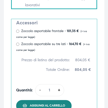
lavorativi
triche
triche
triche
triche
Accessori
Zoccolo asportabile frontale -
101,35
€
(+ iva
come per legge)
he
he
Zoccolo asportabile su tre lati -
164,70
€
(+ iva
come per legge)
he
he
Prezzo di listino del prodotto:
804,05
€
Totale Ordine:
804,05 €
apia e
apia e
Quantità:
-
+
AGGIUNGI AL CARRELLO