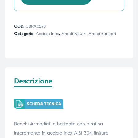
ubito
ubito
COD:
GBRX0278
Categorie:
Acciaio Inox
,
Arredi Neutri
,
Arredi Sanitari
Descrizione
Banchi Armadiati a battente con alzatina
interamente in acciaio inox AISI 304 finitura