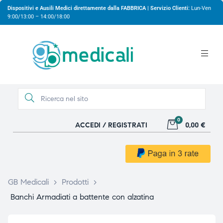
Dispositivi e Ausili Medici direttamente dalla FABBRICA | Servizio Clienti:
Lun-Ven
9:00/13:00 – 14:00/18:00
0
ACCEDI / REGISTRATI
0,00 €
gio
gio
GB Medicali
>
Prodotti
>
Banchi Armadiati a battente con alzatina