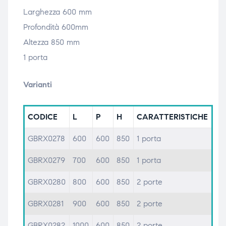
Larghezza 600 mm
Profondità 600mm
Altezza 850 mm
1 porta
Varianti
CODICE
L
P
H
CARATTERISTICHE
GBRX0278
600
600
850
1 porta
GBRX0279
700
600
850
1 porta
GBRX0280
800
600
850
2 porte
GBRX0281
900
600
850
2 porte
GBRX0282
1000
600
850
2 porte