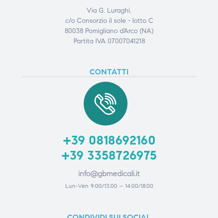
Via G. Luraghi,
c/o Consorzio il sole - lotto C
80038 Pomigliano d'Arco (NA)
Partita IVA 07007041218
CONTATTI
+39 0818692160
+39 3358726975
info@gbmedicali.it
Lun-Ven 9:00/13:00 – 14:00/18:00
CONDIVIDI SUI SOCIAL