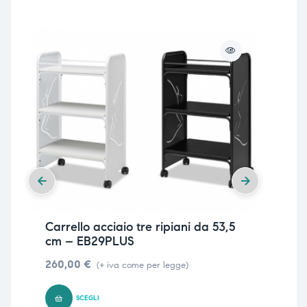
Carrello acciaio tre ripiani da 53,5
Car
cm – EB29PLUS
cas
260,00
€
21
(+ iva come per legge)
SCEGLI