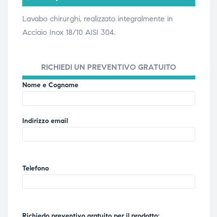
Lavabo chirurghi, realizzato integralmente in
Acciaio Inox 18/10 AISI 304.
i,
i,
RICHIEDI UN PREVENTIVO GRATUITO
Nome e Cognome
Indirizzo email
Telefono
Richiedo preventivo gratuito per il prodotto: