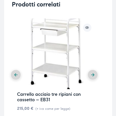
Prodotti correlati
Carrello acciaio tre ripiani con
Ces
cassetto – EB31
fro
215,00
€
21
(+ iva come per legge)