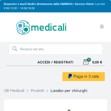
Dispositivi e Ausili Medici direttamente dalla FABBRICA | Servizio Clienti:
Lun-Ven
9:00/13:00 – 14:00/18:00
0
ACCEDI / REGISTRATI
0,00 €
gio
gio
GB Medicali
>
Prodotti
>
Lavabo per chirurghi