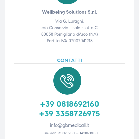
Wellbeing Solutions S.r.l.
Via G. Luraghi,
c/o Consorzio il sole - lotto C
80038 Pomigliano d'Arco (NA)
Partita IVA 07007041218
CONTATTI
+39 0818692160
+39 3358726975
info@gbmedicali.it
Lun-Ven 9:00/13:00 – 14:00/18:00