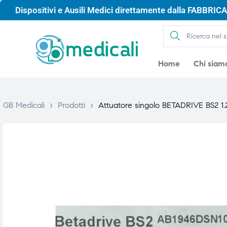
Dispositivi e Ausili Medici direttamente dalla FABBRICA 
Home
Chi siam
GB Medicali
>
Prodotti
>
Attuatore singolo BETADRIVE BS2 1.
gio
gio