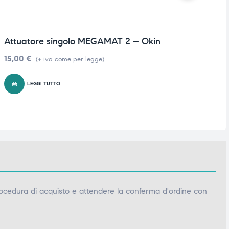
Attuatore singolo MEGAMAT 2 – Okin
A
1
15,00
€
(+ iva come per legge)
2
LEGGI TUTTO
ocedura di acquisto e attendere la conferma d'ordine con