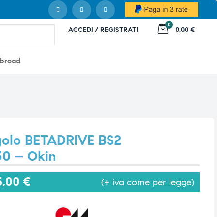
0
ACCEDI / REGISTRATI
0,00 €
abroad
ngolo BETADRIVE BS2
30 – Okin
5,00
€
(+ iva come per legge)