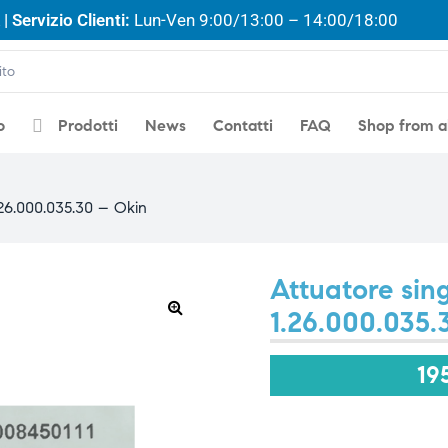
| Servizio Clienti:
Lun-Ven 9:00/13:00 – 14:00/18:00
o
Prodotti
News
Contatti
FAQ
Shop from 
26.000.035.30 – Okin
Attuatore si
1.26.000.035.
🔍
19