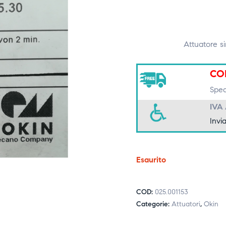
Attuatore s
CO
Spedi
IVA
Invia
Esaurito
COD:
025.001153
Categorie:
Attuatori
,
Okin