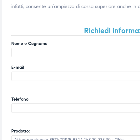
infatti, consente un’ampiezza di corsa superiore anche in con
triche
triche
triche
triche
Richiedi informa
Nome e Cognome
he
he
he
he
E-mail
apia e
apia e
Telefono
Prodotto: