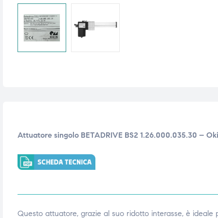
i,
i,
Attuatore singolo BETADRIVE BS2 1.26.000.035.30 – Ok
Questo attuatore, grazie al suo ridotto interasse, è ideale p