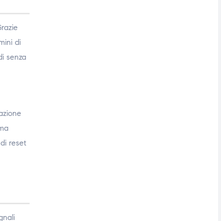
Grazie
mini di
di senza
tazione
ima
di reset
gnali