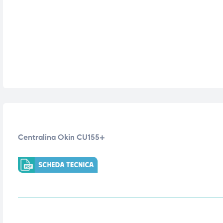
ubito
ubito
Centralina Okin CU155+