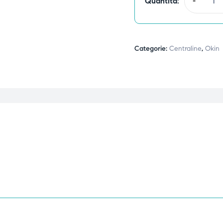
Quantità:
-
Categorie:
Centraline
,
Okin