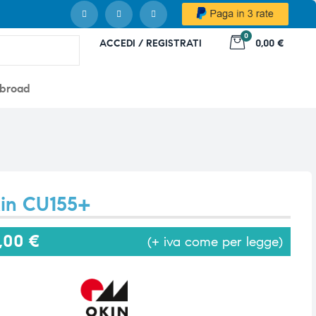
0
ACCEDI / REGISTRATI
0,00 €
abroad
kin CU155+
5,00
€
(+ iva come per legge)