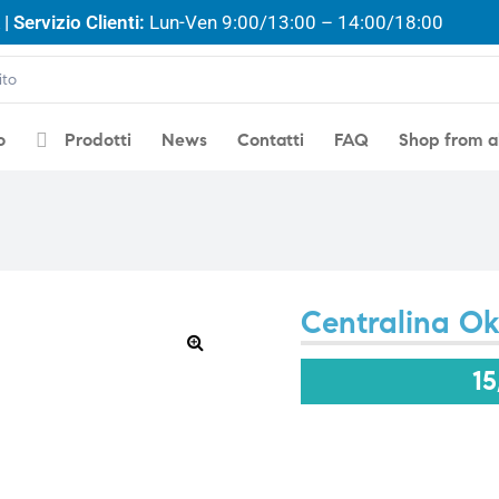
| Servizio Clienti:
Lun-Ven 9:00/13:00 – 14:00/18:00
o
Prodotti
News
Contatti
FAQ
Shop from 
Centralina O
🔍
1