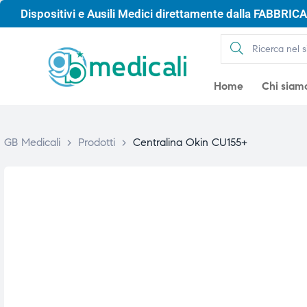
Dispositivi e Ausili Medici direttamente dalla FABBRICA 
Home
Chi siam
GB Medicali
>
Prodotti
>
Centralina Okin CU155+
gio
gio