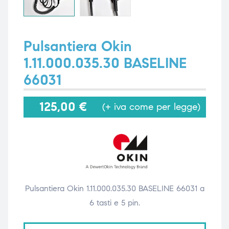
i,
i,
Pulsantiera Okin
1.11.000.035.30 BASELINE
66031
125,00
€
(+ iva come per legge)
Pulsantiera Okin 1.11.000.035.30 BASELINE 66031 a
6 tasti e 5 pin.