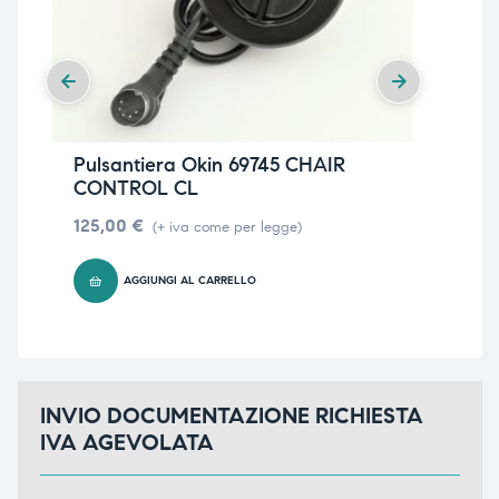
Pulsantiera Okin 69745 CHAIR
Pul
CONTROL CL
ST
125,00
€
12
(+ iva come per legge)
AGGIUNGI AL CARRELLO
INVIO DOCUMENTAZIONE RICHIESTA
IVA AGEVOLATA