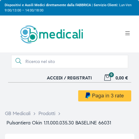
Dispositivi e Ausili Medici direttamente dalla FABBRICA | Servizio Clienti:
Lun-Ven
9:00/13:00 – 14:00/18:00
0
ACCEDI / REGISTRATI
0,00 €
gio
gio
GB Medicali
>
Prodotti
>
Pulsantiera Okin 1.11.000.035.30 BASELINE 66031