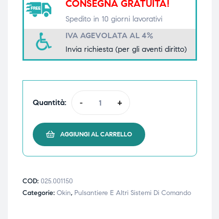
CONSEGNA GRATUITA!
triche
triche
Spedito in 10 giorni lavorativi
IVA AGEVOLATA AL 4%
triche
triche
Invia richiesta (per gli aventi diritto)
he
he
Quantità:
-
+
he
he
AGGIUNGI AL CARRELLO
apia e
apia e
COD:
025.001150
Categorie:
Okin
,
Pulsantiere E Altri Sistemi Di Comando