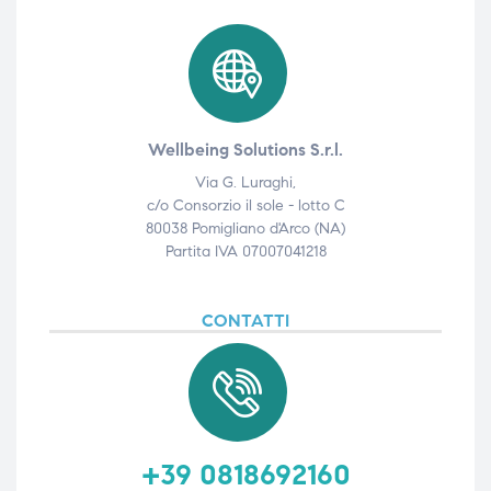
Wellbeing Solutions S.r.l.
Via G. Luraghi,
c/o Consorzio il sole - lotto C
80038 Pomigliano d'Arco (NA)
Partita IVA 07007041218
CONTATTI
+39 0818692160