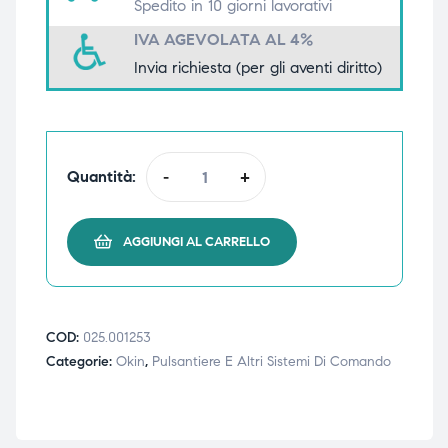
Spedito in 10 giorni lavorativi
triche
triche
IVA AGEVOLATA AL 4%
Invia richiesta (per gli aventi diritto)
triche
triche
he
he
Quantità:
-
+
he
he
AGGIUNGI AL CARRELLO
apia e
apia e
COD:
025.001253
Categorie:
Okin
,
Pulsantiere E Altri Sistemi Di Comando