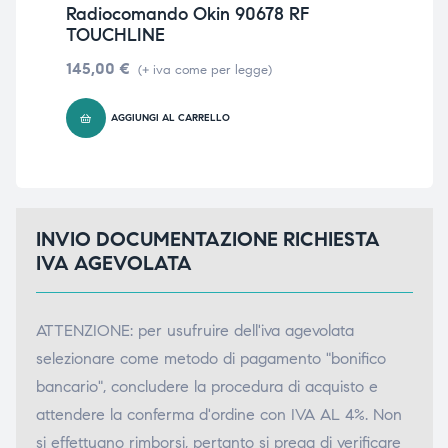
Radiocomando Okin 90678 RF
Tr
TOUCHLINE
3.
145,00
€
110
(+ iva come per legge)
AGGIUNGI AL CARRELLO
INVIO DOCUMENTAZIONE RICHIESTA
IVA AGEVOLATA
ATTENZIONE: per usufruire dell'iva agevolata
selezionare come metodo di pagamento "bonifico
bancario", concludere la procedura di acquisto e
attendere la conferma d'ordine con IVA AL 4%. Non
si effettuano rimborsi, pertanto si prega di verificare