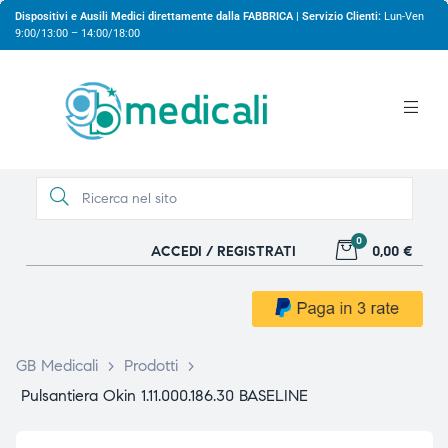
Dispositivi e Ausili Medici direttamente dalla FABBRICA | Servizio Clienti:
Lun-Ven
9:00/13:00 – 14:00/18:00
0
ACCEDI / REGISTRATI
0,00 €
gio
gio
GB Medicali
>
Prodotti
>
Pulsantiera Okin 1.11.000.186.30 BASELINE