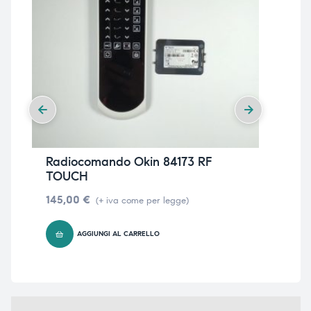
Radiocomando Okin 84173 RF
Pul
TOUCH
SO
145,00
€
12
(+ iva come per legge)
AGGIUNGI AL CARRELLO