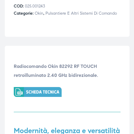
COD:
025.001243
triche
triche
Categorie:
Okin
,
Pulsantiere E Altri Sistemi Di Comando
triche
triche
he
he
he
he
Radiocomando Okin 82292 RF TOUCH
retroilluminato 2.40 GHz bidirezionale.
apia e
apia e
Modernità, eleganza e versatilità