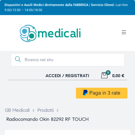
Dispositivi e Ausili Medici direttamente dalla FABBRICA | Servizio Clienti:
Lun-Ven
9:00/13:00 – 14:00/18:00
0
ACCEDI / REGISTRATI
0,00 €
gio
gio
GB Medicali
>
Prodotti
>
Radiocomando Okin 82292 RF TOUCH