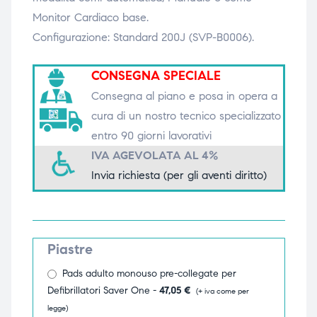
Monitor Cardiaco base.
triche
triche
Configurazione: Standard 200J (SVP-B0006).
triche
triche
CONSEGNA SPECIALE
Consegna al piano e posa in opera a
cura di un nostro tecnico specializzato
he
he
entro 90 giorni lavorativi
he
he
IVA AGEVOLATA AL 4%
Invia richiesta (per gli aventi diritto)
apia e
apia e
Piastre
Pads adulto monouso pre-collegate per
Defibrillatori Saver One -
47,05
€
(+ iva come per
legge)