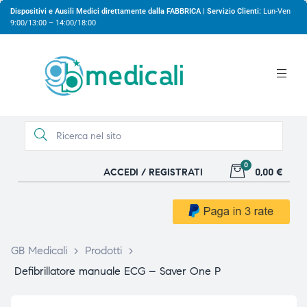
Dispositivi e Ausili Medici direttamente dalla FABBRICA | Servizio Clienti:
Lun-Ven
9:00/13:00 – 14:00/18:00
0
ACCEDI / REGISTRATI
0,00 €
gio
gio
GB Medicali
>
Prodotti
>
Defibrillatore manuale ECG – Saver One P