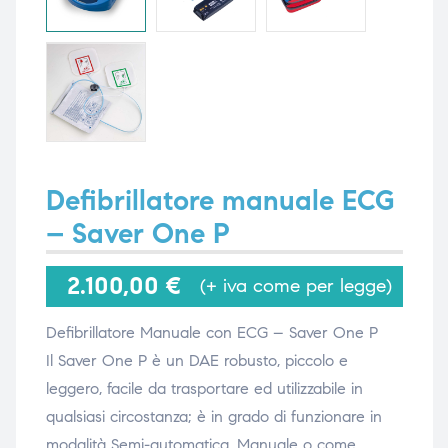
i,
i,
Defibrillatore manuale ECG
– Saver One P
2.100,00
€
(+ iva come per legge)
Defibrillatore Manuale con ECG – Saver One P
Il Saver One P è un DAE robusto, piccolo e
leggero, facile da trasportare ed utilizzabile in
qualsiasi circostanza; è in grado di funzionare in
modalità Semi-automatica, Manuale o come