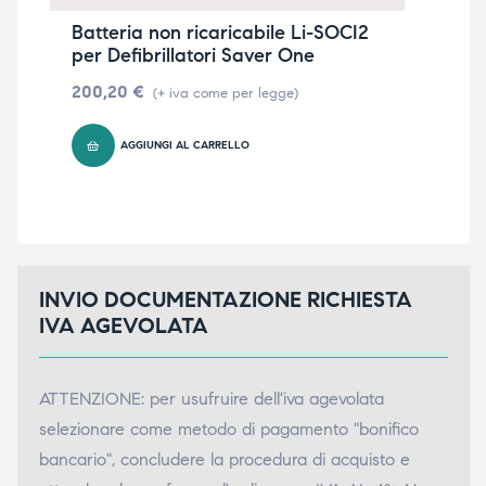
Batteria non ricaricabile Li-SOCI2
Cab
per Defibrillatori Saver One
322
200,20
€
(+ iva come per legge)
AGGIUNGI AL CARRELLO
INVIO DOCUMENTAZIONE RICHIESTA
IVA AGEVOLATA
ATTENZIONE: per usufruire dell'iva agevolata
selezionare come metodo di pagamento "bonifico
bancario", concludere la procedura di acquisto e