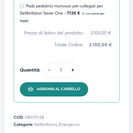
Pads pediatrici monouso pre-collegati per
ubito
ubito
Defibrillatori Saver One -
77,05
€
(+ iva come per
legge)
Prezzo di listino del prodotto:
2.100,00
€
Totale Ordine:
2.100,00 €
Quantità:
-
+
AGGIUNGI AL CARRELLO
COD:
GB0310.DE
Categorie:
Defibrillatori
,
Emergenza