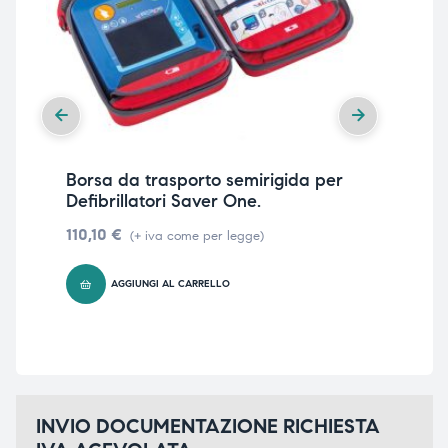
Borsa da trasporto semirigida per
Def
Defibrillatori Saver One.
SM
110,10
€
1.0
(+ iva come per legge)
AGGIUNGI AL CARRELLO
INVIO DOCUMENTAZIONE RICHIESTA