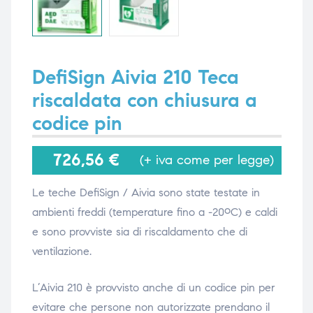
i,
i,
DefiSign Aivia 210 Teca
riscaldata con chiusura a
codice pin
726,56
€
(+ iva come per legge)
Le teche DefiSign / Aivia sono state testate in
ambienti freddi (temperature fino a -20ºC) e caldi
e sono provviste sia di riscaldamento che di
ventilazione.
L’Aivia 210 è provvisto anche di un codice pin per
evitare che persone non autorizzate prendano il