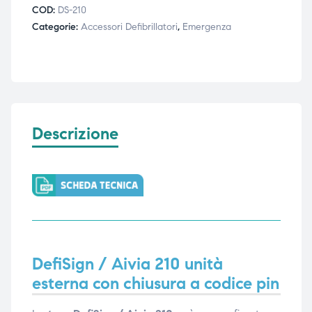
COD:
DS-210
ubito
ubito
Categorie:
Accessori Defibrillatori
,
Emergenza
Descrizione
DefiSign / Aivia 210 unità
esterna con chiusura a codice pin