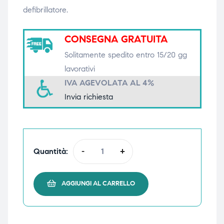
defibrillatore.
triche
triche
triche
triche
CONSEGNA GRATUITA
Solitamente spedito entro 15/20 gg
lavorativi
IVA AGEVOLATA AL 4%
he
he
Invia richiesta
he
he
Quantità:
-
+
apia e
apia e
AGGIUNGI AL CARRELLO