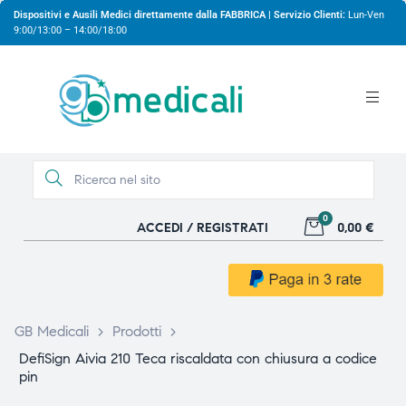
Dispositivi e Ausili Medici direttamente dalla FABBRICA | Servizio Clienti:
Lun-Ven
9:00/13:00 – 14:00/18:00
0
ACCEDI / REGISTRATI
0,00 €
gio
gio
GB Medicali
>
Prodotti
>
DefiSign Aivia 210 Teca riscaldata con chiusura a codice
pin