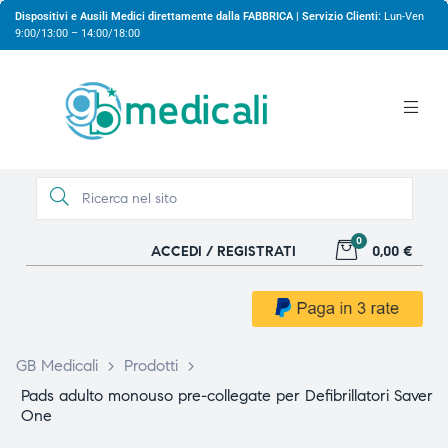
Dispositivi e Ausili Medici direttamente dalla FABBRICA | Servizio Clienti:
Lun-Ven
9:00/13:00 – 14:00/18:00
0
ACCEDI / REGISTRATI
0,00 €
gio
gio
GB Medicali
>
Prodotti
>
Pads adulto monouso pre-collegate per Defibrillatori Saver
One