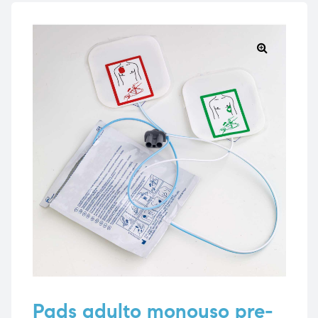
e
e
🔍
emi di
emi di
i
i
Pads adulto monouso pre-