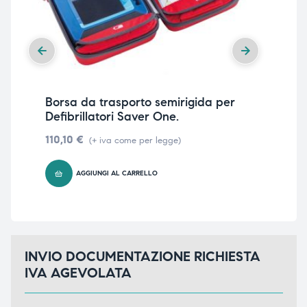
Borsa da trasporto semirigida per
Ca
Defibrillatori Saver One.
1.4
110,10
€
(+ iva come per legge)
AGGIUNGI AL CARRELLO
INVIO DOCUMENTAZIONE RICHIESTA
IVA AGEVOLATA