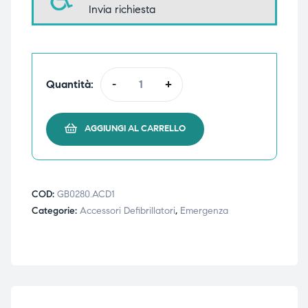
Invia richiesta
triche
triche
triche
triche
Quantità:
-
+
he
he
AGGIUNGI AL CARRELLO
he
he
COD:
GB0280.ACD1
Categorie:
Accessori Defibrillatori
,
Emergenza
apia e
apia e