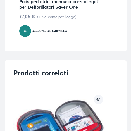
Pads pediatrici monouso pre-collegati
Def
per Defibrillatori Saver One
On
77,05
€
2.1
(+ iva come per legge)
AGGIUNGI AL CARRELLO
Prodotti correlati