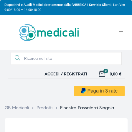
Dispositivi e Ausili Medici direttamente dalla FABBRICA | Servizio Clienti:
Lun-Ven
9:00/13:00 – 14:00/18:00
0
ACCEDI / REGISTRATI
0,00 €
gio
gio
GB Medicali
>
Prodotti
>
Finestra Passaferri Singola