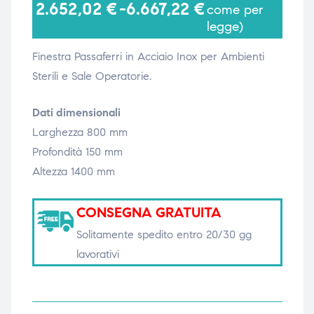
2.652,02
€
-
6.667,22
€
come per
legge)
i,
i,
Finestra Passaferri in Acciaio Inox per Ambienti
Sterili e Sale Operatorie.
Dati dimensionali
Larghezza 800 mm
Profondità 150 mm
Altezza 1400 mm
CONSEGNA GRATUITA
Solitamente spedito entro 20/30 gg
lavorativi