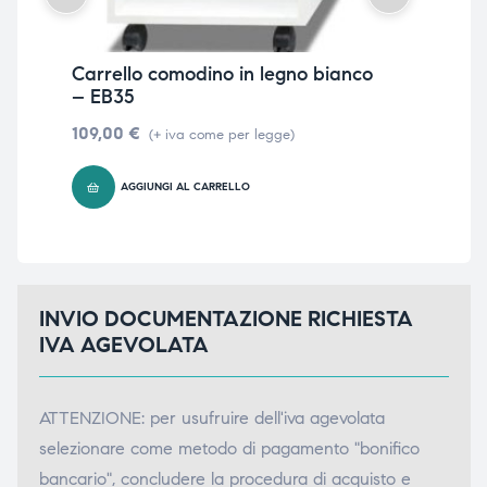
Carrello comodino in legno bianco
Car
– EB35
– 
109,00
€
199
(+ iva come per legge)
AGGIUNGI AL CARRELLO
INVIO DOCUMENTAZIONE RICHIESTA
IVA AGEVOLATA
ATTENZIONE: per usufruire dell'iva agevolata
selezionare come metodo di pagamento "bonifico
bancario", concludere la procedura di acquisto e