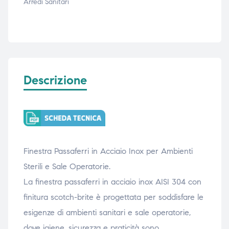
Arredi Sanitari
ubito
ubito
Descrizione
Finestra Passaferri in Acciaio Inox per Ambienti
Sterili e Sale Operatorie.
La finestra passaferri in acciaio inox AISI 304 con
finitura scotch-brite è progettata per soddisfare le
esigenze di ambienti sanitari e sale operatorie,
dove igiene, sicurezza e praticità sono