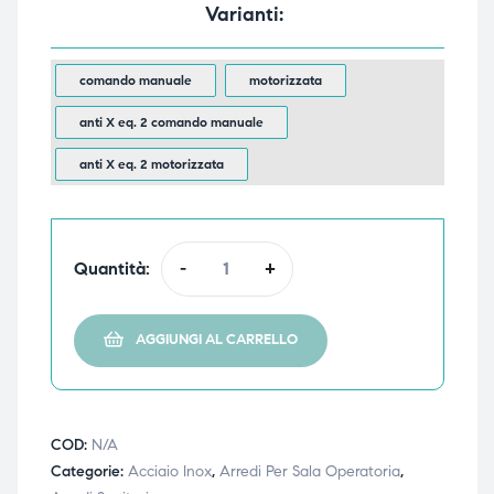
Varianti
triche
triche
triche
triche
comando manuale
motorizzata
anti X eq. 2 comando manuale
anti X eq. 2 motorizzata
he
he
he
he
Quantità:
-
+
apia e
apia e
AGGIUNGI AL CARRELLO
COD:
N/A
Categorie:
Acciaio Inox
,
Arredi Per Sala Operatoria
,