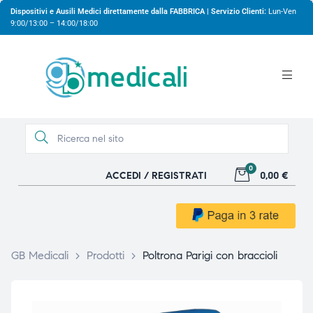
Dispositivi e Ausili Medici direttamente dalla FABBRICA | Servizio Clienti:
Lun-Ven
9:00/13:00 – 14:00/18:00
0
ACCEDI / REGISTRATI
0,00 €
gio
gio
GB Medicali
>
Prodotti
>
Poltrona Parigi con braccioli