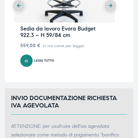
Sedia da lavoro Evora Budget
Se
922.3 – H 59/84 cm
H 
559,00
€
52
(+ iva come per legge)
LEGGI TUTTO
INVIO DOCUMENTAZIONE RICHIESTA
IVA AGEVOLATA
ATTENZIONE: per usufruire dell'iva agevolata
selezionare come metodo di pagamento "bonifico