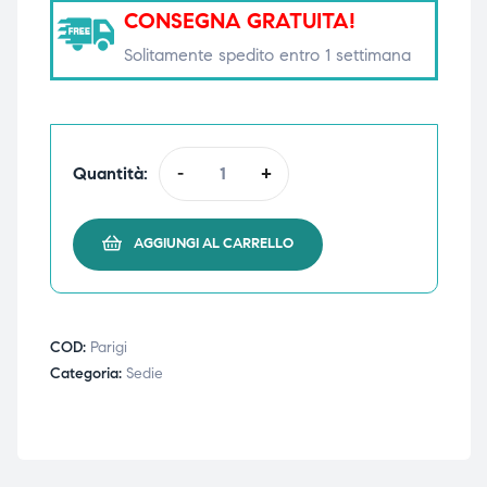
CONSEGNA GRATUITA!
triche
triche
Solitamente spedito entro 1 settimana
triche
triche
Quantità:
-
+
he
he
he
he
AGGIUNGI AL CARRELLO
apia e
apia e
COD:
Parigi
Categoria:
Sedie