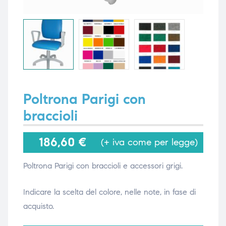
i,
i,
Poltrona Parigi con
braccioli
186,60
€
(+ iva come per legge)
Poltrona Parigi con braccioli e accessori grigi.
Indicare la scelta del colore, nelle note, in fase di
acquisto.