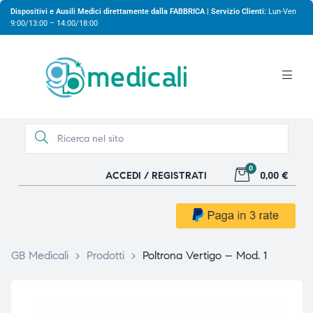
Dispositivi e Ausili Medici direttamente dalla FABBRICA | Servizio Clienti:
Lun-Ven
9:00/13:00 – 14:00/18:00
0
ACCEDI / REGISTRATI
0,00 €
gio
gio
GB Medicali
>
Prodotti
>
Poltrona Vertigo – Mod. 1