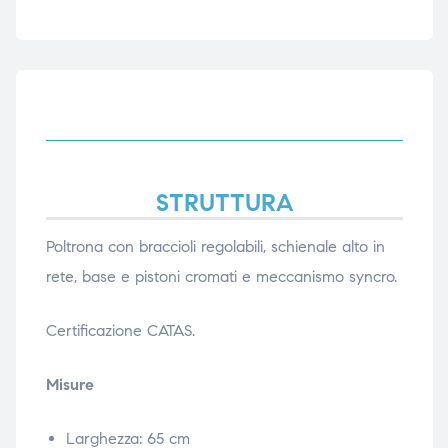
ubito
ubito
STRUTTURA
Poltrona con braccioli regolabili, schienale alto in
rete, base e pistoni cromati e meccanismo syncro.
Certificazione CATAS.
Misure
Larghezza: 65 cm