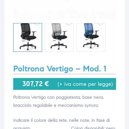
i,
i,
Poltrona Vertigo – Mod. 1
307,72
€
(+ iva come per legge)
Poltrona Vertigo con poggiatesta, base nera,
bracciolo regolabile e meccanismo syncro.
Indicare il colore della rete, nelle note, in fase di
acquisto. Colori disponibili: nero