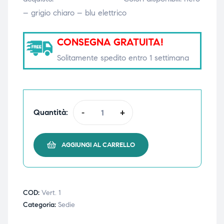
– grigio chiaro – blu elettrico
triche
triche
triche
triche
CONSEGNA GRATUITA!
Solitamente spedito entro 1 settimana
he
he
he
he
Quantità:
-
+
AGGIUNGI AL CARRELLO
apia e
apia e
COD:
Vert. 1
Categoria:
Sedie