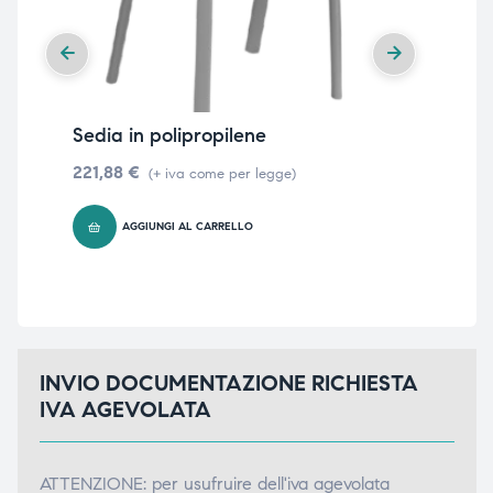
Sedia in polipropilene
Se
92
221,88
€
(+ iva come per legge)
45
AGGIUNGI AL CARRELLO
INVIO DOCUMENTAZIONE RICHIESTA
IVA AGEVOLATA
ATTENZIONE: per usufruire dell'iva agevolata