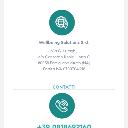
Wellbeing Solutions S.r.l.
Via G. Luraghi,
c/o Consorzio il sole - lotto C
80038 Pomigliano d'Arco (NA)
Partita IVA 07007041218
CONTATTI
+39 0818692160