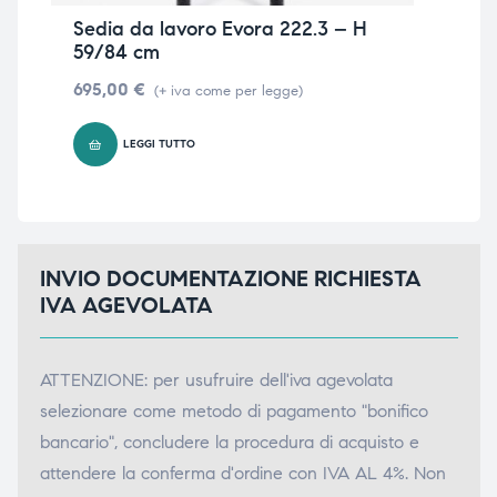
Sedia da lavoro Evora 222.3 – H
Se
59/84 cm
H 
695,00
€
52
(+ iva come per legge)
LEGGI TUTTO
INVIO DOCUMENTAZIONE RICHIESTA
IVA AGEVOLATA
ATTENZIONE: per usufruire dell'iva agevolata
selezionare come metodo di pagamento "bonifico
bancario", concludere la procedura di acquisto e
attendere la conferma d'ordine con IVA AL 4%. Non