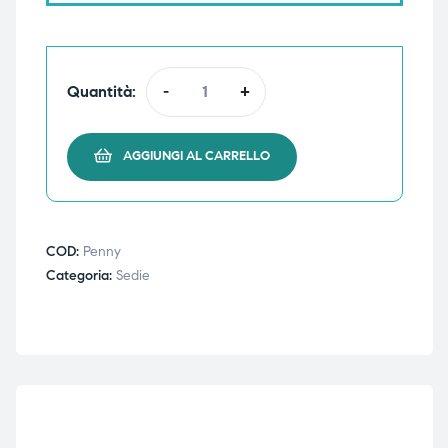
triche
triche
triche
triche
Quantità:
-
+
AGGIUNGI AL CARRELLO
he
he
he
he
COD:
Penny
Categoria:
Sedie
apia e
apia e