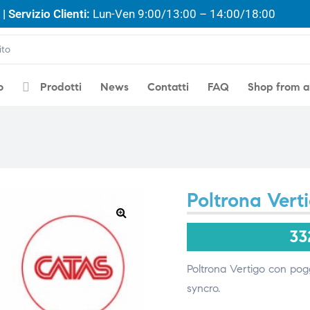
| Servizio Clienti:
Lun-Ven 9:00/13:00 – 14:00/18:00
o
Prodotti
News
Contatti
FAQ
Shop from 
Poltrona Vert
🔍
33
Poltrona Vertigo con pog
syncro.