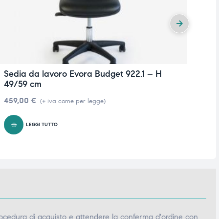
Sedia da lavoro Evora Budget 922.1 – H
S
49/59 cm
4
459,00
€
(+ iva come per legge)
LEGGI TUTTO
ocedura di acquisto e attendere la conferma d'ordine con