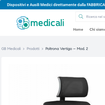
Dispositivi e Ausili Medici direttamente dalla FABBRICA 
Home
Chi siam
GB Medicali
>
Prodotti
>
Poltrona Vertigo – Mod. 2
gio
gio