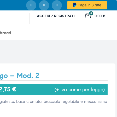
0
ACCEDI / REGISTRATI
0,00 €
abroad
igo – Mod. 2
2,75
€
(+ iva come per legge)
giatesta, base cromata, bracciolo regolabile e meccanismo