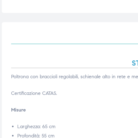
triche
triche
triche
triche
he
he
S
he
he
Poltrona con braccioli regolabili, schienale alto in rete e 
Certificazione CATAS.
apia e
apia e
Misure
Larghezza: 65 cm
Profondità: 55 cm