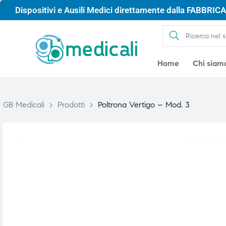
Dispositivi e Ausili Medici direttamente dalla FABBRICA 
Home
Chi siam
GB Medicali
>
Prodotti
>
Poltrona Vertigo – Mod. 3
gio
gio