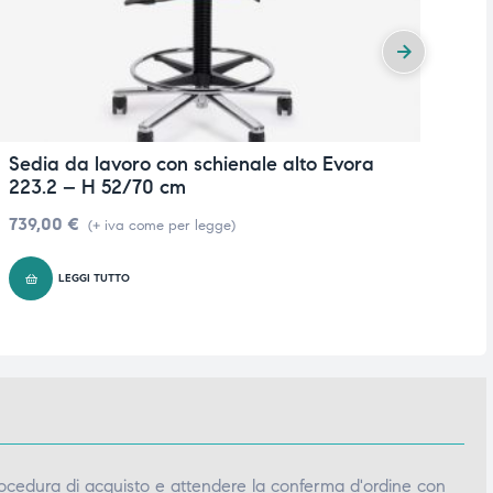
Sedia da lavoro con schienale alto Evora
P
223.2 – H 52/70 cm
1
739,00
€
(+ iva come per legge)
LEGGI TUTTO
ocedura di acquisto e attendere la conferma d'ordine con