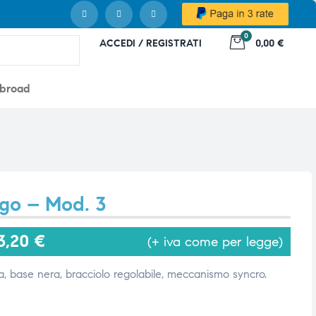
0
ACCEDI / REGISTRATI
0,00 €
abroad
igo – Mod. 3
3,20
€
(+ iva come per legge)
, base nera, bracciolo regolabile, meccanismo syncro.