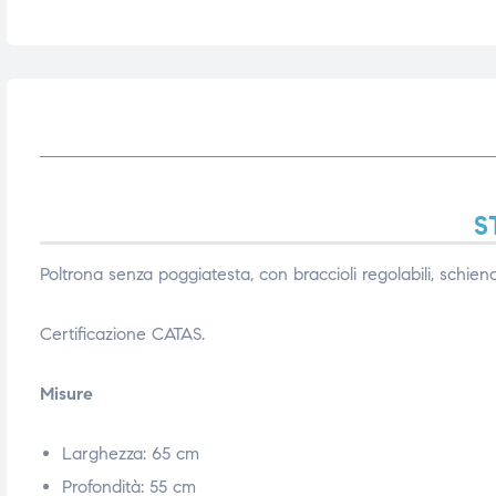
triche
triche
triche
triche
he
he
S
he
he
Poltrona senza poggiatesta, con braccioli regolabili, schie
Certificazione CATAS.
apia e
apia e
Misure
Larghezza: 65 cm
Profondità: 55 cm