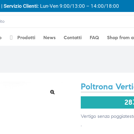
| Servizio Clienti:
Lun-Ven 9:00/13:00 – 14:00/18:00
o
Prodotti
News
Contatti
FAQ
Shop from 
Poltrona Vert
🔍
28
Vertigo senza poggiatesta
.