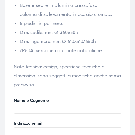
Base e sedile in alluminio pressofuso;
ubito
ubito
colonna di sollevamento in acciaio cromato.
5 piedini in polimero.
Dim. sedile: mm Ø 360x50h
Dim. ingombro: mm Ø 610×510/650h
/R50A: versione con ruote antistatiche
Nota tecnica: design, specifiche tecniche e
dimensioni sono soggetti a modifiche anche senza
preavviso.
Nome e Cognome
Indirizzo email