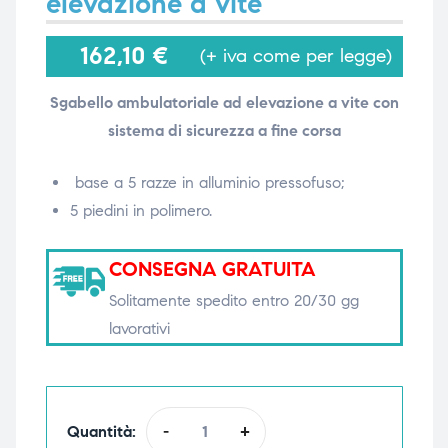
elevazione a vite
162,10
€
(+ iva come per legge)
i,
i,
Sgabello ambulatoriale ad elevazione a vite con
sistema di sicurezza a fine corsa
base a 5 razze in alluminio pressofuso;
5 piedini in polimero.
CONSEGNA GRATUITA
Solitamente spedito entro 20/30 gg
lavorativi
Quantità:
-
+