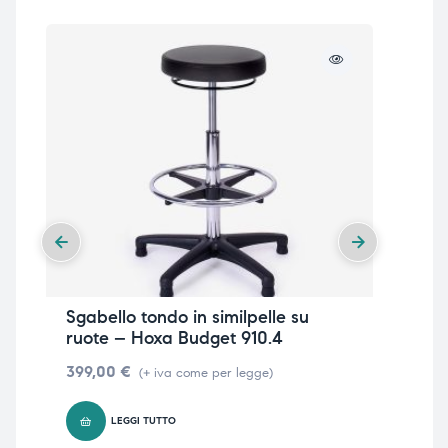
Sgabello tondo in similpelle su
Sg
ruote – Hoxa Budget 910.4
30
399,00
€
571
(+ iva come per legge)
LEGGI TUTTO