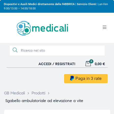
Dispositivi e Ausili Medici direttamente dalla FABBRICA | Servizio Clienti:
Lun-Ven
9:00/13:00 – 14:00/18:00
0
ACCEDI / REGISTRATI
0,00 €
gio
gio
GB Medicali
>
Prodotti
>
Sgabello ambulatoriale ad elevazione a vite