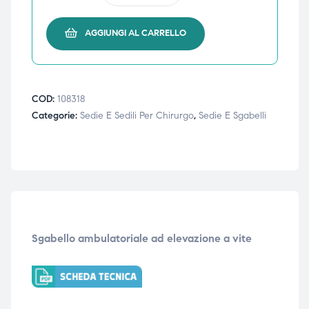
triche
triche
AGGIUNGI AL CARRELLO
triche
triche
COD:
108318
he
he
Categorie:
Sedie E Sedili Per Chirurgo
,
Sedie E Sgabelli
he
he
apia e
apia e
Sgabello ambulatoriale ad elevazione a vite