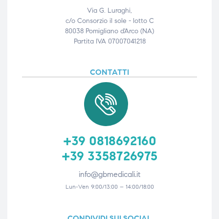
Via G. Luraghi,
c/o Consorzio il sole - lotto C
80038 Pomigliano d'Arco (NA)
Partita IVA 07007041218
CONTATTI
+39 0818692160
+39 3358726975
info@gbmedicali.it
Lun-Ven 9:00/13:00 – 14:00/18:00
CONDIVIDI SUI SOCIAL