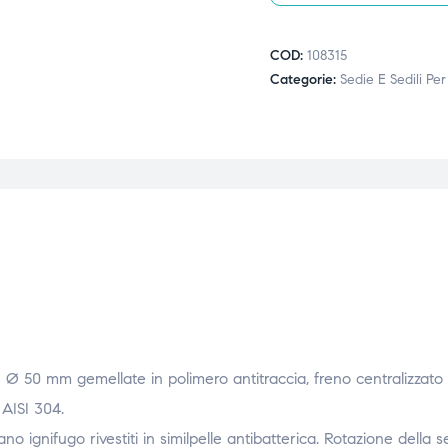
COD:
108315
Categorie:
Sedie E Sedili Pe
e Ø 50 mm gemellate in polimero antitraccia, freno centralizzato
 AISI 304.
no ignifugo rivestiti in similpelle antibatterica. Rotazione della se