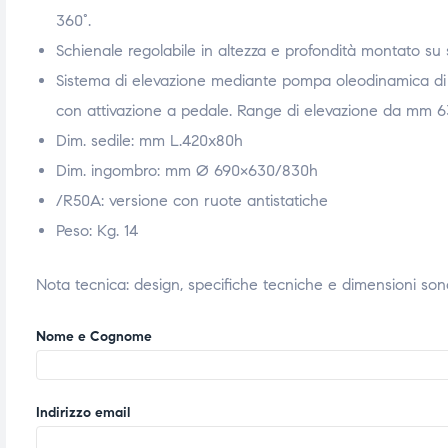
360°.
triche
triche
Schienale regolabile in altezza e profondità montato su
triche
triche
Sistema di elevazione mediante pompa oleodinamica di pr
con attivazione a pedale. Range di elevazione da mm 6
Dim. sedile: mm L.420x80h
he
he
Dim. ingombro: mm Ø 690×630/830h
/R50A: versione con ruote antistatiche
he
he
Peso: Kg. 14
Nota tecnica: design, specifiche tecniche e dimensioni so
apia e
apia e
Nome e Cognome
Indirizzo email