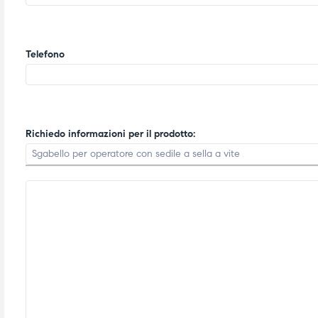
ubito
ubito
Telefono
Richiedo informazioni per il prodotto: