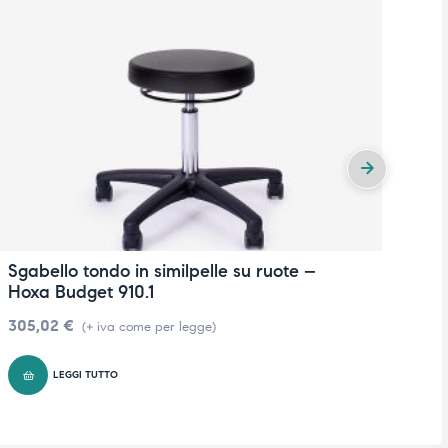
Sgabello tondo in similpelle su ruote –
Sg
Hoxa Budget 910.1
H
305,02
€
3
(+ iva come per legge)
LEGGI TUTTO