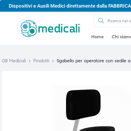
Dispositivi e Ausili Medici direttamente dalla FABBRICA 
Home
Chi siam
GB Medicali
>
Prodotti
>
Sgabello per operatore con sedile a 
gio
gio