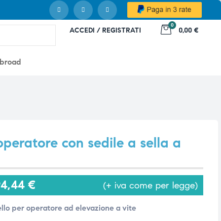
0
ACCEDI / REGISTRATI
0,00 €
abroad
peratore con sedile a sella a
94,44
€
(+ iva come per legge)
llo per operatore ad elevazione a vite