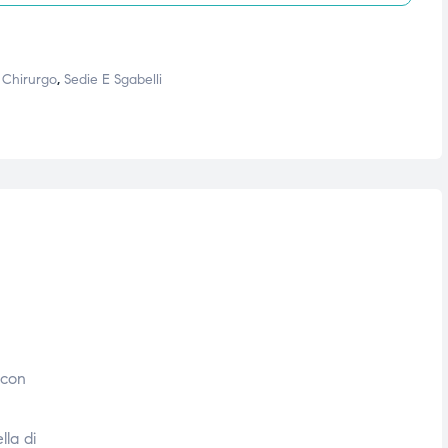
r Chirurgo
,
Sedie E Sgabelli
 con
lla di