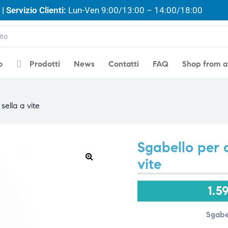
| Servizio Clienti:
Lun-Ven 9:00/13:00 – 14:00/18:00
o
Prodotti
News
Contatti
FAQ
Shop from 
sella a vite
Sgabello per o
vite
🔍
1.5
Sgabe