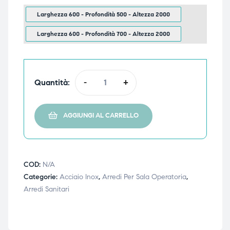
triche
triche
Larghezza 600 - Profondità 500 - Altezza 2000
Larghezza 600 - Profondità 700 - Altezza 2000
triche
triche
Quantità:
-
+
he
he
he
he
AGGIUNGI AL CARRELLO
apia e
apia e
COD:
N/A
Categorie:
Acciaio Inox
,
Arredi Per Sala Operatoria
,
Arredi Sanitari