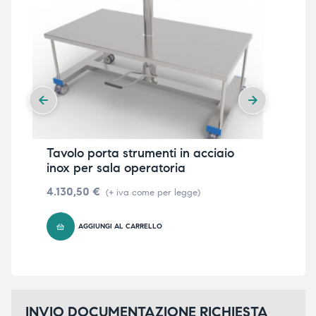
Tavolo porta strumenti in acciaio
Car
inox per sala operatoria
46
4.130,50
€
18
(+ iva come per legge)
AGGIUNGI AL CARRELLO
INVIO DOCUMENTAZIONE RICHIESTA