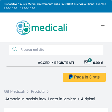
Dispositivi e Ausili Medici direttamente dalla FABBRICA | Servizio Clienti:
Lun-Ven
9:00/13:00 – 14:00/18:00
0
ACCEDI / REGISTRATI
0,00 €
gio
gio
GB Medicali
>
Prodotti
>
Armadio in acciaio inox 1 anta in lamiera + 4 ripiani