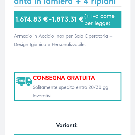
anta in lamiera + 4 ripiani
(+ iva come
1.674,83
€
-
1.873,31
€
i,
i,
per legge)
Armadio in Acciaio Inox per Sala Operatoria –
Design Igienico e Personalizzabile.
CONSEGNA GRATUITA
Solitamente spedito entro 20/30 gg
lavorativi
Varianti