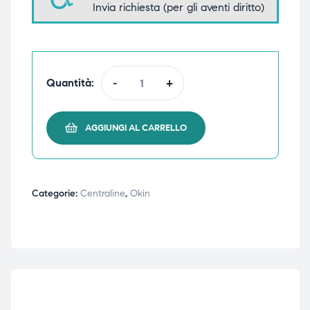
Invia richiesta (per gli aventi diritto)
triche
triche
triche
triche
Quantità:
-
+
he
he
AGGIUNGI AL CARRELLO
he
he
Categorie:
Centraline
,
Okin
apia e
apia e