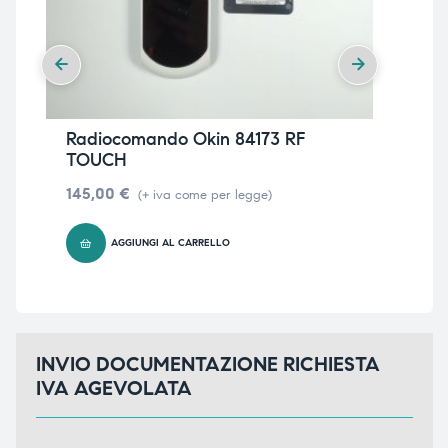
Radiocomando Okin 84173 RF
Pul
TOUCH
TO
145,00
€
12
(+ iva come per legge)
AGGIUNGI AL CARRELLO
INVIO DOCUMENTAZIONE RICHIESTA
IVA AGEVOLATA