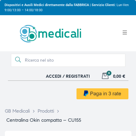
Dispositivi e Ausili Medici direttamente dalla FABBRICA | Servizio Clienti:
Lun-Ven
9:00/13:00 – 14:00/18:00
0
ACCEDI / REGISTRATI
0,00 €
gio
gio
GB Medicali
>
Prodotti
>
Centralina Okin compatta – CU155