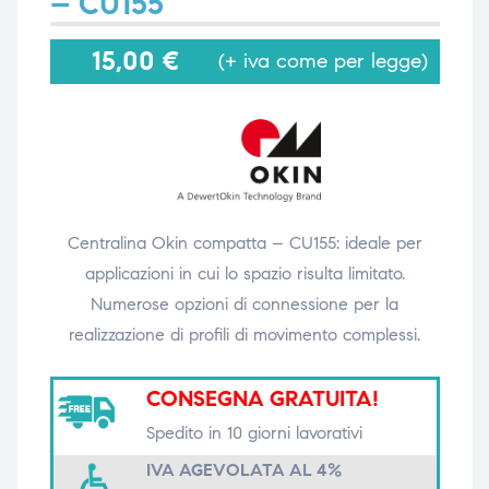
– CU155
15,00
€
(+ iva come per legge)
i,
i,
Centralina Okin compatta – CU155: ideale per
applicazioni in cui lo spazio risulta limitato.
Numerose opzioni di connessione per la
realizzazione di profili di movimento complessi.
CONSEGNA GRATUITA!
Spedito in 10 giorni lavorativi
IVA AGEVOLATA AL 4%