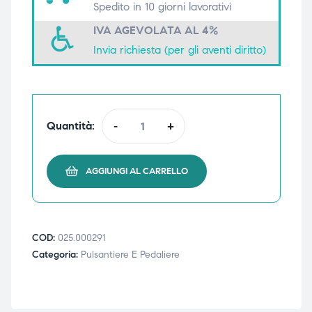
Spedito in 10 giorni lavorativi
triche
triche
IVA AGEVOLATA AL 4%
Invia richiesta (per gli aventi diritto)
triche
triche
he
he
Quantità:
-
+
he
he
AGGIUNGI AL CARRELLO
apia e
apia e
COD:
025.000291
Categoria:
Pulsantiere E Pedaliere