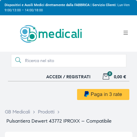
Dispositivi e Ausili Medici direttamente dalla FABBRICA | Servizio Clienti:
Lun-Ven
9:00/13:00 – 14:00/18:00
0
ACCEDI / REGISTRATI
0,00 €
gio
gio
GB Medicali
>
Prodotti
>
Pulsantiera Dewert 43772 IPROXX – Compatibile