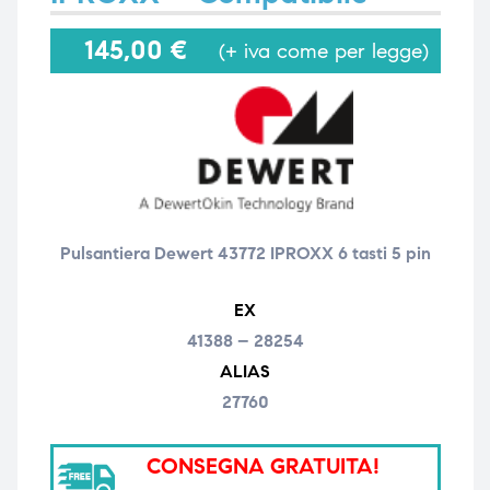
145,00
€
(+ iva come per legge)
i,
i,
Pulsantiera Dewert 43772 IPROXX 6 tasti 5 pin
EX
41388 – 28254
ALIAS
27760
CONSEGNA GRATUITA!