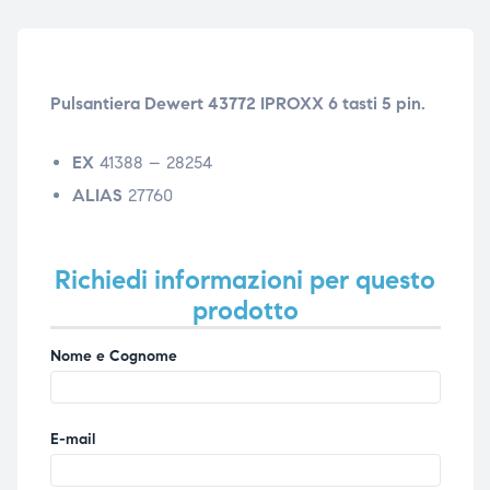
ubito
ubito
Pulsantiera Dewert 43772 IPROXX 6 tasti 5 pin.
EX
41388 – 28254
ALIAS
27760
Richiedi informazioni per questo
prodotto
Nome e Cognome
E-mail