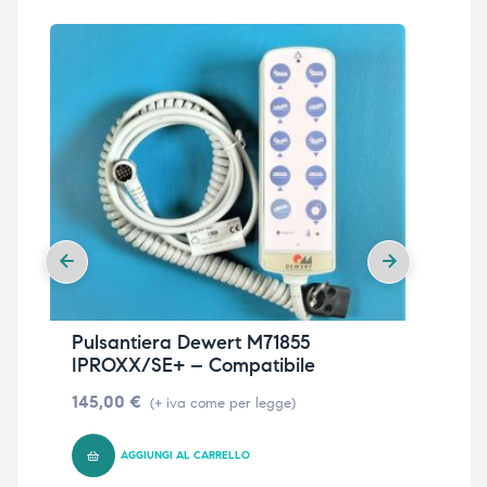
Pulsantiera Dewert M71855
Pu
IPROXX/SE+ – Compatibile
– 
145,00
€
14
(+ iva come per legge)
AGGIUNGI AL CARRELLO