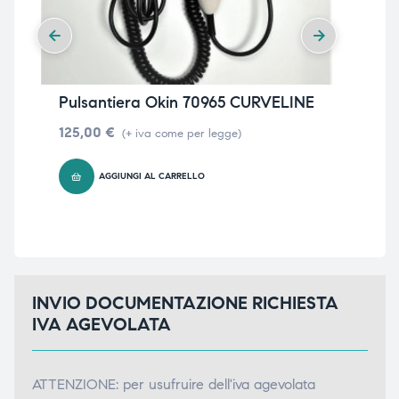
Pulsantiera Okin 70965 CURVELINE
Pul
BA
125,00
€
(+ iva come per legge)
12
AGGIUNGI AL CARRELLO
INVIO DOCUMENTAZIONE RICHIESTA
IVA AGEVOLATA
ATTENZIONE: per usufruire dell'iva agevolata