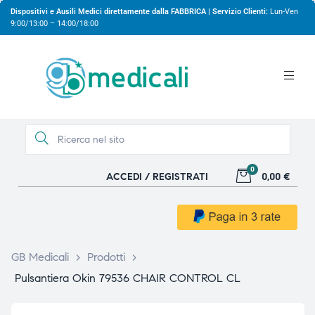
Dispositivi e Ausili Medici direttamente dalla FABBRICA | Servizio Clienti:
Lun-Ven
9:00/13:00 – 14:00/18:00
0
ACCEDI / REGISTRATI
0,00 €
gio
gio
GB Medicali
>
Prodotti
>
Pulsantiera Okin 79536 CHAIR CONTROL CL