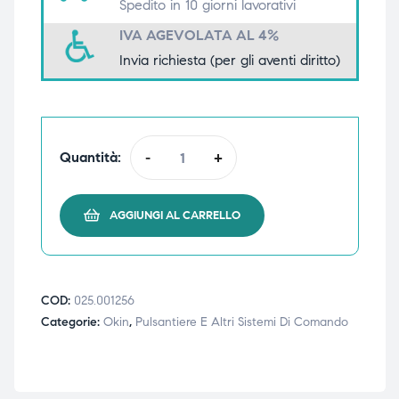
Spedito in 10 giorni lavorativi
triche
triche
IVA AGEVOLATA AL 4%
Invia richiesta (per gli aventi diritto)
triche
triche
he
he
Quantità:
-
+
he
he
AGGIUNGI AL CARRELLO
apia e
apia e
COD:
025.001256
Categorie:
Okin
,
Pulsantiere E Altri Sistemi Di Comando