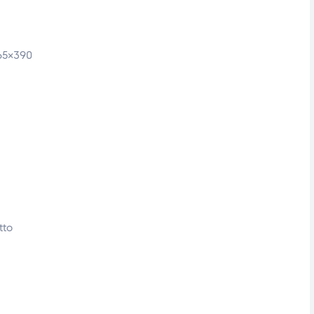
465×390
tto