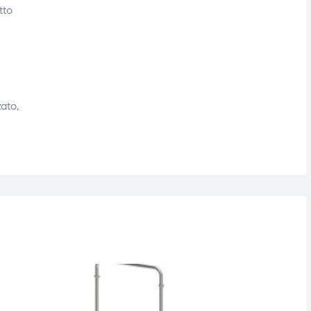
tto
zato,