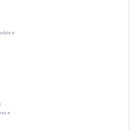
ulizia e
i
orsa e