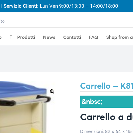
| Servizio Clienti:
Lun-Ven 9:00/13:00 – 14:00/18:00
o
Prodotti
News
Contatti
FAQ
Shop from 
Carrello – K8
🔍
&nbsc;
Carrello a d
Dimensioni: 82 x 64 x 115