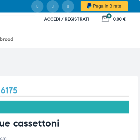
0
ACCEDI / REGISTRATI
0,00 €
abroad
16175
ue cassettoni
 cm