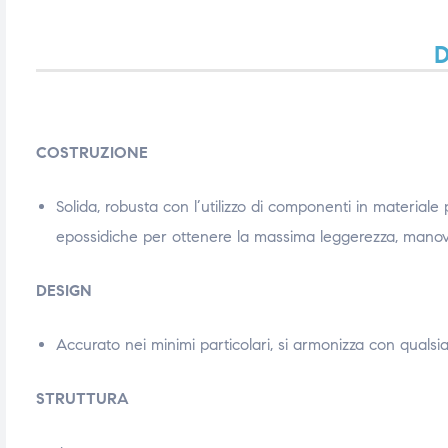
ubito
ubito
D
COSTRUZIONE
Solida, robusta con l’utilizzo di componenti in materiale 
epossidiche per ottenere la massima leggerezza, manovrab
DESIGN
Accurato nei minimi particolari, si armonizza con qualsi
STRUTTURA