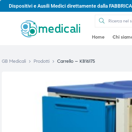
Dispositivi e Ausili Medici direttamente dalla FABBRICA 
Home
Chi siam
GB Medicali
>
Prodotti
>
Carrello – K816175
gio
gio