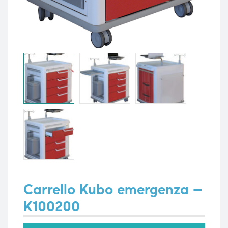
i,
i,
Carrello Kubo emergenza –
K100200