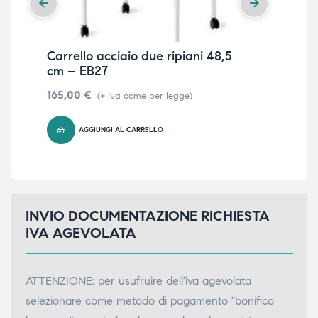
Carrello acciaio due ripiani 48,5
Car
cm – EB27
12
165,00
€
59
(+ iva come per legge)
AGGIUNGI AL CARRELLO
INVIO DOCUMENTAZIONE RICHIESTA
IVA AGEVOLATA
ATTENZIONE: per usufruire dell'iva agevolata
selezionare come metodo di pagamento "bonifico