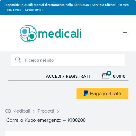
Dispositivi e Ausili Medici direttamente dalla FABBRICA | Servizio Clienti:
Lun-Ven
9:00/13:00 – 14:00/18:00
0
ACCEDI / REGISTRATI
0,00 €
gio
gio
GB Medicali
>
Prodotti
>
Carrello Kubo emergenza – K100200