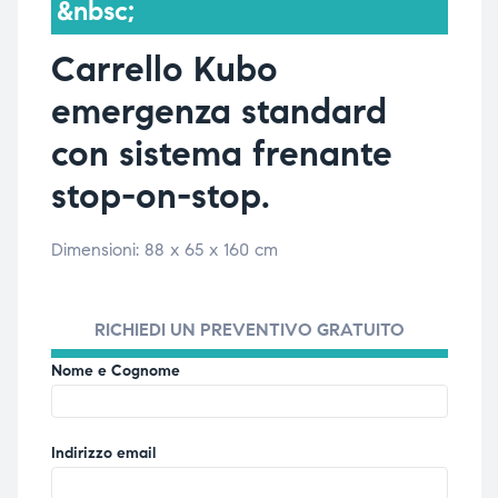
&nbsc;
triche
triche
Carrello Kubo
triche
triche
emergenza standard
con sistema frenante
stop-on-stop.
he
he
he
he
Dimensioni: 88 x 65 x 160 cm
RICHIEDI UN PREVENTIVO GRATUITO
apia e
apia e
Nome e Cognome
Indirizzo email