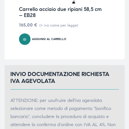
Carrello acciaio due ripiani 58,5 cm
Car
– EB28
10
165,00
€
56
(+ iva come per legge)
AGGIUNGI AL CARRELLO
INVIO DOCUMENTAZIONE RICHIESTA
IVA AGEVOLATA
ATTENZIONE: per usufruire dell'iva agevolata
selezionare come metodo di pagamento "bonifico
bancario", concludere la procedura di acquisto e
attendere la conferma d'ordine con IVA AL 4%. Non