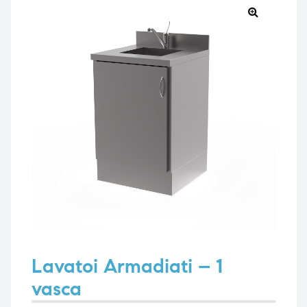
🔍
e
e
emi di
emi di
i
i
Lavatoi Armadiati – 1
vasca