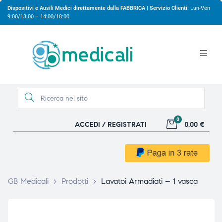
Dispositivi e Ausili Medici direttamente dalla FABBRICA | Servizio Clienti:
Lun-Ven
9:00/13:00 – 14:00/18:00
0
ACCEDI / REGISTRATI
0,00 €
gio
gio
GB Medicali
>
Prodotti
>
Lavatoi Armadiati – 1 vasca