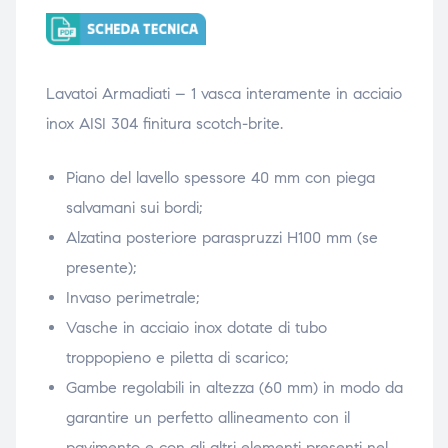
ubito
ubito
Lavatoi Armadiati – 1 vasca interamente in acciaio
inox AISI 304 finitura scotch-brite.
Piano del lavello spessore 40 mm con piega
salvamani sui bordi;
Alzatina posteriore paraspruzzi H100 mm (se
presente);
Invaso perimetrale;
Vasche in acciaio inox dotate di tubo
troppopieno e piletta di scarico;
Gambe regolabili in altezza (60 mm) in modo da
garantire un perfetto allineamento con il
pavimento e con gli altri elementi presenti nel