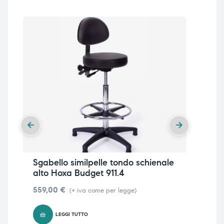
Sgabello similpelle tondo schienale
Sga
alto Hoxa Budget 911.4
ru
559,00
€
38
(+ iva come per legge)
LEGGI TUTTO