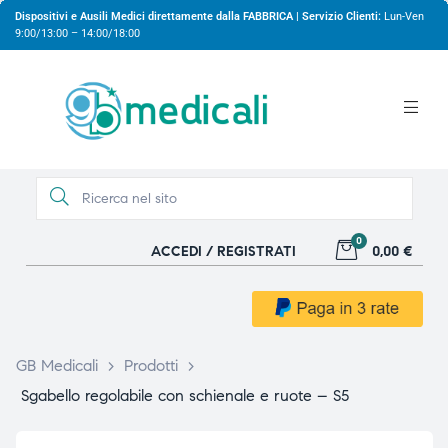
Dispositivi e Ausili Medici direttamente dalla FABBRICA | Servizio Clienti:
Lun-Ven
9:00/13:00 – 14:00/18:00
0
ACCEDI / REGISTRATI
0,00 €
gio
gio
GB Medicali
>
Prodotti
>
Sgabello regolabile con schienale e ruote – S5