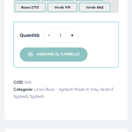
Rosso 2772
Verde 919
Verde 4142
ubito
ubito
Quantità:
-
+
AGGIUNGI AL CARRELLO
COD:
N/A
Categorie:
Linea Basic - Sgabelli Made In Italy
,
Sedie E
Sgabelli
,
Sgabelli