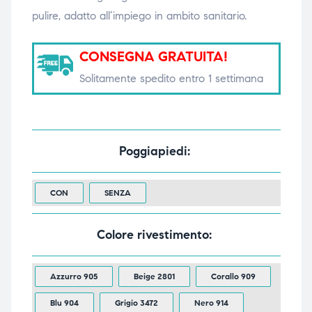
pulire, adatto all’impiego in ambito sanitario.
triche
triche
triche
triche
CONSEGNA GRATUITA!
Solitamente spedito entro 1 settimana
he
he
he
he
Poggiapiedi
CON
SENZA
apia e
apia e
Colore rivestimento
Azzurro 905
Beige 2801
Corallo 909
Blu 904
Grigio 3472
Nero 914