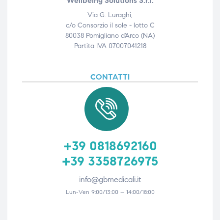
Wellbeing Solutions S.r.l.
Via G. Luraghi,
c/o Consorzio il sole - lotto C
80038 Pomigliano d'Arco (NA)
Partita IVA 07007041218
CONTATTI
+39 0818692160
+39 3358726975
info@gbmedicali.it
Lun-Ven 9:00/13:00 – 14:00/18:00