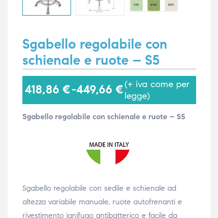
i,
i,
Sgabello regolabile con
schienale e ruote – S5
(+ iva come per
418,86
€
-
449,66
€
legge)
Sgabello regolabile con schienale e ruote – S5
Sgabello regolabile con sedile e schienale ad
altezza variabile manuale, ruote autofrenanti e
r
ivestimento ignifugo antibatterico e facile da